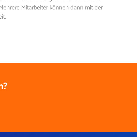
. Mehrere Mitarbeiter können dann mit der
it.
n?